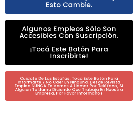
Esto Cambie.
Algunos Empleos Sólo Son
Accesibles Con Suscripción.
¡Tocá Este Botón Para
Inscribirte!
Cuidate De Las Estafas, Tocá Este Botón Para
Informarte Y No Caer En Ninguna. Desde Revista
Empleo NUNCA Te Vamos A Llamar Por Teléfono, Si
Alguien Te Llama Diciendo Que Trabaja En Nuestra
Empresa, Por Favor Informanos