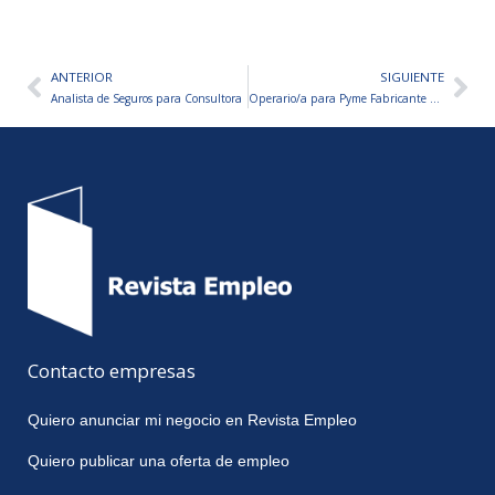
ANTERIOR
SIGUIENTE
Ant
Sig
Analista de Seguros para Consultora
Operario/a para Pyme Fabricante de Artículos Plásticos
Contacto empresas
Quiero anunciar mi negocio en Revista Empleo
Quiero publicar una oferta de empleo