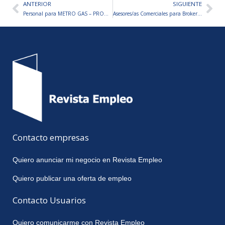
ANTERIOR
SIGUIENTE
Ant
Sig
Personal para METRO GAS – PROGRAMA DE PASANTÍAS 2026
Asesores/as Comerciales para Broker de Medicina Prepaga
Contacto empresas
Quiero anunciar mi negocio en Revista Empleo
Quiero publicar una oferta de empleo
Contacto Usuarios
Quiero comunicarme con Revista Empleo