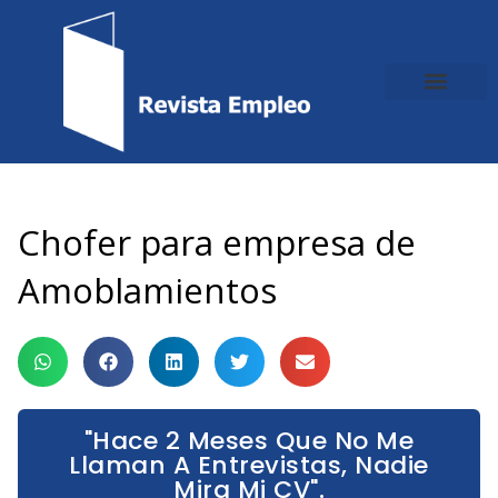
Ir
al
contenido
Chofer para empresa de
Amoblamientos
"Hace 2 Meses Que No Me
Llaman A Entrevistas, Nadie
Mira Mi CV".