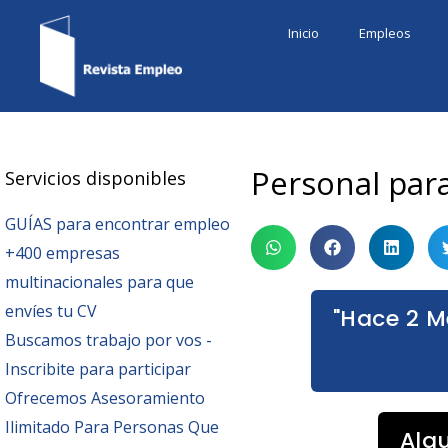
Ir
Inicio
Empleos
al
contenido
Personal pa
Servicios disponibles
GUÍAS para encontrar empleo
+400 empresas
multinacionales para que
envíes tu CV
"Hace 2 M
Buscamos trabajo por vos -
Inscribite para participar
Ofrecemos Asesoramiento
Ilimitado Para Personas Que
Alg