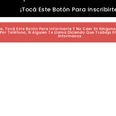
¡Tocá Este Botón Para Inscribirt
as, Tocá Este Botón Para Informarte Y No Caer En Ningun
or Teléfono, Si Alguien Te Llama Diciendo Que Trabaja E
Informanos