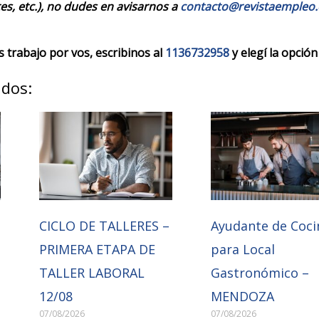
es, etc.), no dudes en avisarnos a
contacto@revistaempleo
trabajo por vos, escribinos al
1136732958
y elegí la opción
ados:
CICLO DE TALLERES –
Ayudante de Coci
PRIMERA ETAPA DE
para Local
TALLER LABORAL
Gastronómico –
12/08
MENDOZA
07/08/2026
07/08/2026