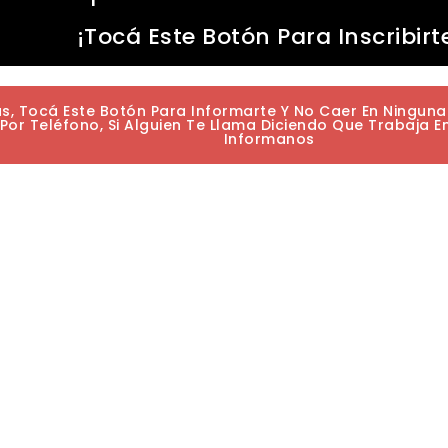
¡Tocá Este Botón Para Inscribirt
as, Tocá Este Botón Para Informarte Y No Caer En Ningun
or Teléfono, Si Alguien Te Llama Diciendo Que Trabaja E
Informanos