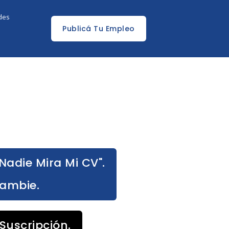
edes
Publicá Tu Empleo
Nadie Mira Mi CV".
Cambie.
Suscripción.