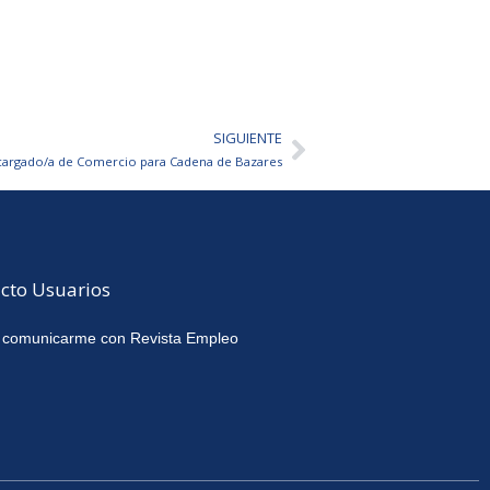
SIGUIENTE
Siguiente
cargado/a de Comercio para Cadena de Bazares
cto Usuarios
 comunicarme con Revista Empleo