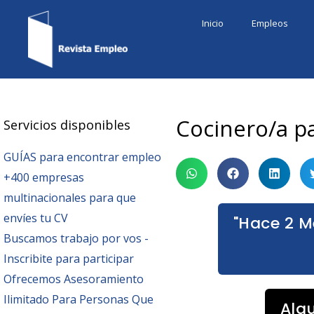
Ir
Inicio
Empleos
al
contenido
Cocinero/a p
Servicios disponibles
GUÍAS para encontrar empleo
+400 empresas
multinacionales para que
envíes tu CV
"Hace 2 M
Buscamos trabajo por vos -
Inscribite para participar
Ofrecemos Asesoramiento
Ilimitado Para Personas Que
Alg