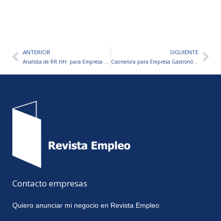
ANTERIOR
SIGUIENTE
Ant
Sig
Analista de RR.HH. para Empresa de Catering
Cocinero/a para Empresa Gastronómica
Contacto empresas
Quiero anunciar mi negocio en Revista Empleo