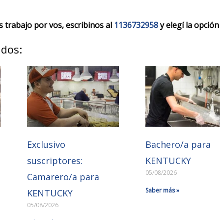
trabajo por vos, escribinos al
1136732958
y elegí la opción
ados:
Exclusivo
Bachero/a para
suscriptores:
KENTUCKY
05/08/2026
Camarero/a para
Saber más »
KENTUCKY
05/08/2026