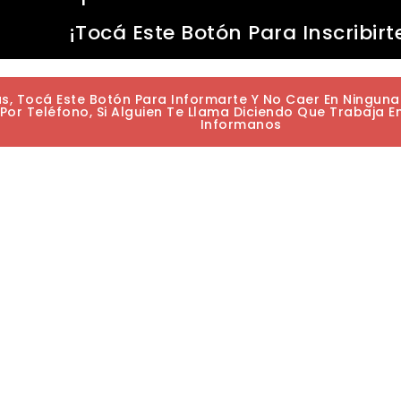
¡Tocá Este Botón Para Inscribirt
as, Tocá Este Botón Para Informarte Y No Caer En Ningun
or Teléfono, Si Alguien Te Llama Diciendo Que Trabaja E
Informanos