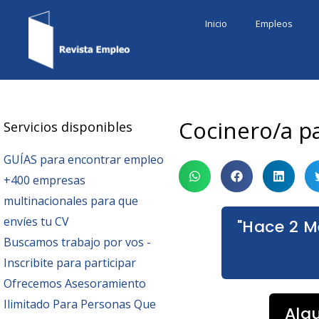
Ir
Inicio
Empleos
al
contenido
Cocinero/a p
Servicios disponibles
GUÍAS para encontrar empleo
+400 empresas
multinacionales para que
envíes tu CV
"Hace 2 M
Buscamos trabajo por vos -
Inscribite para participar
Ofrecemos Asesoramiento
Ilimitado Para Personas Que
Alg