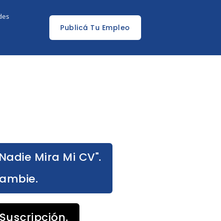
edes
Publicá Tu Empleo
Nadie Mira Mi CV".
Cambie.
Suscripción.