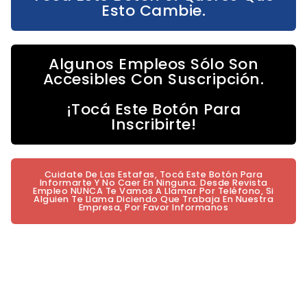
Esto Cambie.
Algunos Empleos Sólo Son
Accesibles Con Suscripción.
¡Tocá Este Botón Para
Inscribirte!
Cuidate De Las Estafas, Tocá Este Botón Para
Informarte Y No Caer En Ninguna. Desde Revista
Empleo NUNCA Te Vamos A Llamar Por Teléfono, Si
Alguien Te Llama Diciendo Que Trabaja En Nuestra
Empresa, Por Favor Informanos