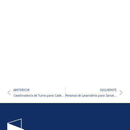
ANTERIOR
SIGUIENTE
Ant
Sig
Coordinador/a de Turno para Cadena de Locales de Comida Rápida
Personal de Lavandería para Sanatorio