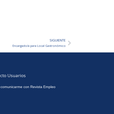
SIGUIENTE
Siguiente
Encargado/a para Local Gastronómico
cto Usuarios
 comunicarme con Revista Empleo