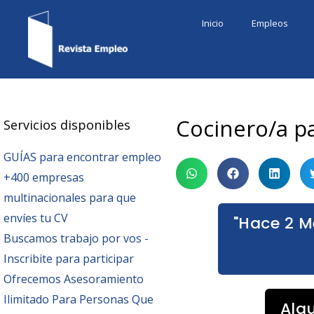
Ir
Inicio
Empleos
al
contenido
Cocinero/a p
Servicios disponibles
GUÍAS para encontrar empleo
+400 empresas
multinacionales para que
envíes tu CV
"Hace 2 M
Buscamos trabajo por vos -
Inscribite para participar
Ofrecemos Asesoramiento
Ilimitado Para Personas Que
Alg