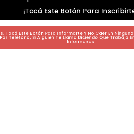
¡Tocá Este Botón Para Inscribirt
as, Tocá Este Botón Para Informarte Y No Caer En Ningun
or Teléfono, Si Alguien Te Llama Diciendo Que Trabaja E
Informanos