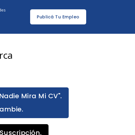
edes
Publicá Tu Empleo
rca
Nadie Mira Mi CV".
Cambie.
Suscripción.