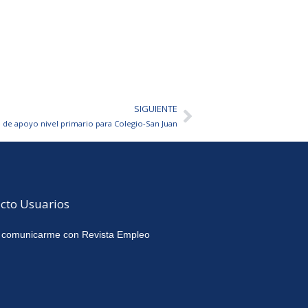
SIGUIENTE
Siguiente
de apoyo nivel primario para Colegio-San Juan
cto Usuarios
 comunicarme con Revista Empleo