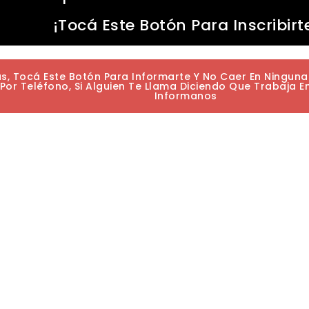
¡Tocá Este Botón Para Inscribirt
as, Tocá Este Botón Para Informarte Y No Caer En Ningun
or Teléfono, Si Alguien Te Llama Diciendo Que Trabaja E
Informanos