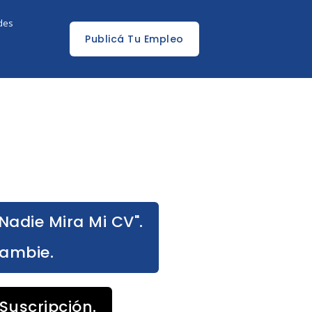
edes
Publicá Tu Empleo
Nadie Mira Mi CV".
Cambie.
Suscripción.