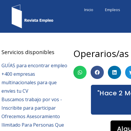
Ir
Inicio
Empleos
al
contenido
Operarios/as
Servicios disponibles
GUÍAS para encontrar empleo
+400 empresas
multinacionales para que
envíes tu CV
"Hace 2 M
Buscamos trabajo por vos -
Inscribite para participar
Ofrecemos Asesoramiento
Ilimitado Para Personas Que
Alg