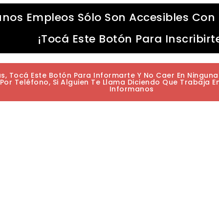
unos Empleos Sólo Son Accesibles Con 
¡Tocá Este Botón Para Inscribirt
as, Tocá Este Botón Para Informarte Y No Caer En Ningun
or Teléfono, Si Alguien Te Llama Diciendo Que Trabaja E
Informanos