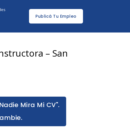
edes
Publicá Tu Empleo
nstructora – San
Nadie Mira Mi CV".
Cambie.