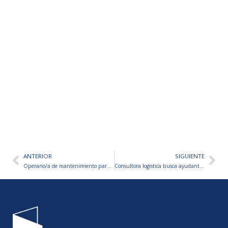
ANTERIOR
SIGUIENTE
Ant
Sig
Operario/a de mantenimiento para Empresa de minería – San Juan
Consultora logistica busca ayudantes civiles para constructora- San Juan