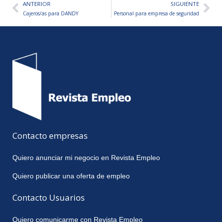
ANTERIOR
SIGUIENTE
Ant
Sig
Cajeros/as para DANDY
Personal para empresa de seguridad
Contacto empresas
Quiero anunciar mi negocio en Revista Empleo
Quiero publicar una oferta de empleo
Contacto Usuarios
Quiero comunicarme con Revista Empleo