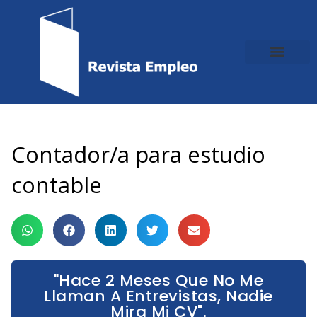
Ir
al
contenido
Contador/a para estudio
contable
"Hace 2 Meses Que No Me
Llaman A Entrevistas, Nadie
Mira Mi CV".