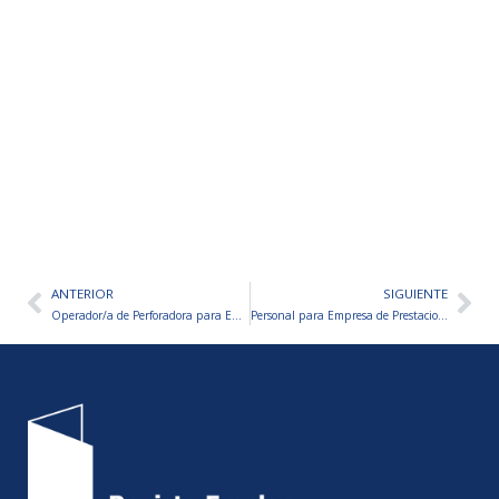
ANTERIOR
SIGUIENTE
Ant
Sig
Operador/a de Perforadora para Empresa Minera – San Juan
Personal para Empresa de Prestaciones a Domicilio