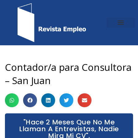
Ir
al
contenido
Contador/a para Consultora
– San Juan
"Hace 2 Meses Que No Me
Llaman A Entrevistas, Nadie
Mira Mi CV".