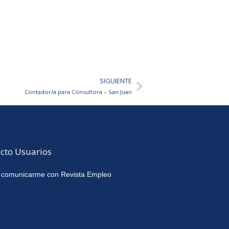
SIGUIENTE
Siguiente
Contador/a para Consultora – San Juan
cto Usuarios
 comunicarme con Revista Empleo