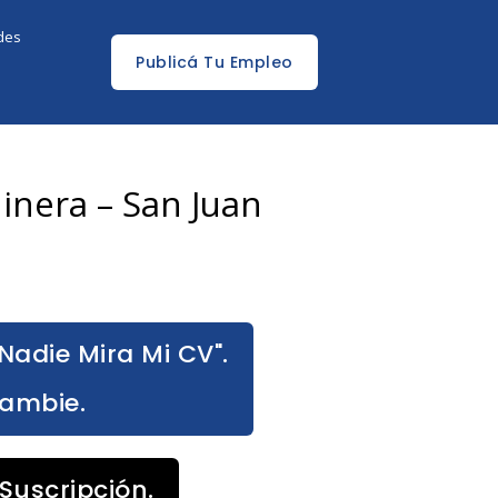
edes
Publicá Tu Empleo
inera – San Juan
Nadie Mira Mi CV".
Cambie.
Suscripción.