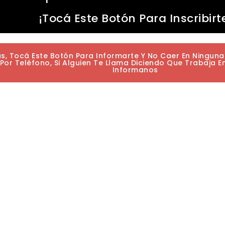
¡Tocá Este Botón Para Inscribirt
as, Tocá Este Botón Para Informarte Y No Caer En Ningun
or Teléfono, Si Alguien Te Llama Diciendo Que Trabaja E
Informanos