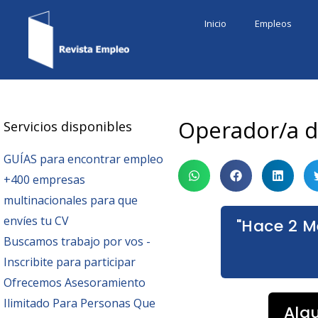
Ir
Inicio
Empleos
al
contenido
Operador/a d
Servicios disponibles
GUÍAS para encontrar empleo
+400 empresas
multinacionales para que
envíes tu CV
"Hace 2 M
Buscamos trabajo por vos -
Inscribite para participar
Ofrecemos Asesoramiento
Ilimitado Para Personas Que
Alg