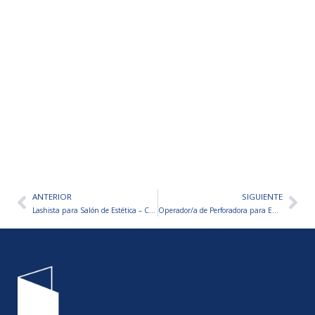
ANTERIOR
SIGUIENTE
Ant
Sig
Lashista para Salón de Estética – Catamarca
Operador/a de Perforadora para Empresa Minera – San Juan