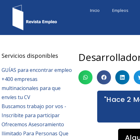
Ir
Inicio
Empleos
al
contenido
Desarrollado
Servicios disponibles
GUÍAS para encontrar empleo
+400 empresas
multinacionales para que
envíes tu CV
"Hace 2 M
Buscamos trabajo por vos -
Inscribite para participar
Ofrecemos Asesoramiento
Ilimitado Para Personas Que
Alg