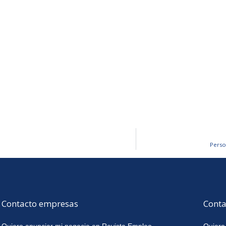
Perso
Contacto empresas
Conta
Quiero anunciar mi negocio en Revista Empleo
Quiero