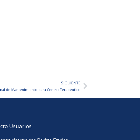
SIGUIENTE
Siguiente
nal de Mantenimiento para Centro Terapéutico
cto Usuarios
 comunicarme con Revista Empleo