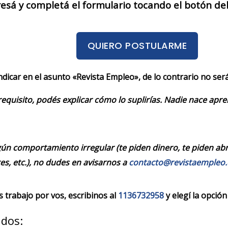
resá y completá el formulario tocando el botón de
QUIERO POSTULARME
indicar en el asunto «Revista Empleo», de lo contrario no se
requisito, podés explicar cómo lo suplirías. Nadie nace apr
ún comportamiento irregular (te piden dinero, te piden abrir
es, etc.), no dudes en avisarnos a
contacto@revistaempleo
trabajo por vos, escribinos al
1136732958
y elegí la opción
ados: