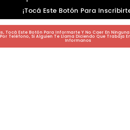
¡Tocá Este Botón Para Inscribirt
as, Tocá Este Botón Para Informarte Y No Caer En Ningun
or Teléfono, Si Alguien Te Llama Diciendo Que Trabaja E
Informanos