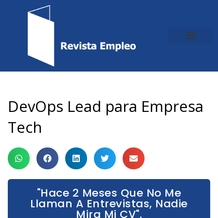
Ir
al
contenido
DevOps Lead para Empresa
Tech
"Hace 2 Meses Que No Me
Llaman A Entrevistas, Nadie
Mira Mi CV".