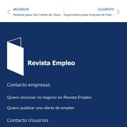
ANTERIOR
SIGUIENTE
Ant
Sig
Personal para Call Center de Obra Social
Supervisor/a para Empresa de Producción Avícola
Contacto empresas
Quiero anunciar mi negocio en Revista Empleo
Quiero publicar una oferta de empleo
Contacto Usuarios