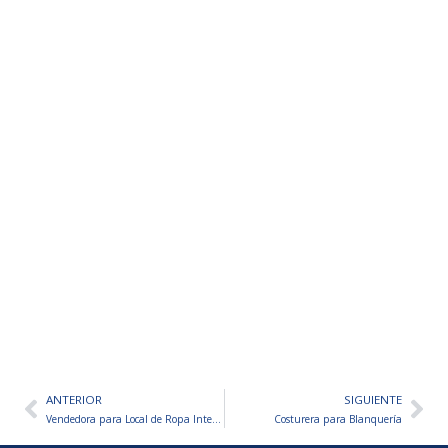
ANTERIOR
SIGUIENTE
Ant
Sig
Vendedora para Local de Ropa Interior Femenina
Costurera para Blanquería