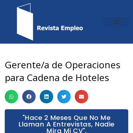
Ir
al
contenido
Gerente/a de Operaciones
para Cadena de Hoteles
"Hace 2 Meses Que No Me
Llaman A Entrevistas, Nadie
Mira Mi CV".