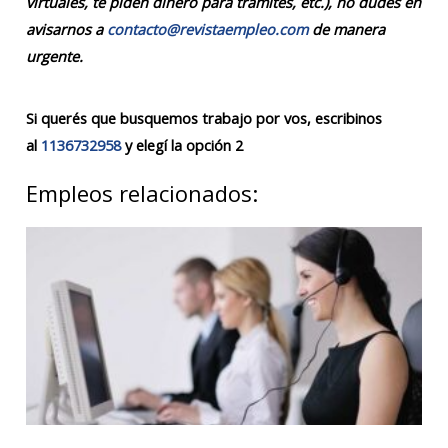
virtuales, te piden dinero para trámites, etc.), no dudes en
avisarnos a
contacto@revistaempleo.com
de manera
urgente.
Si querés que busquemos trabajo por vos, escribinos
al
1136732958
y elegí la opción 2
Empleos relacionados: