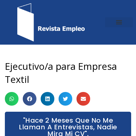
Ir
al
contenido
Ejecutivo/a para Empresa
Textil
"Hace 2 Meses Que No Me
Llaman A Entrevistas, Nadie
Mira Mi CV".