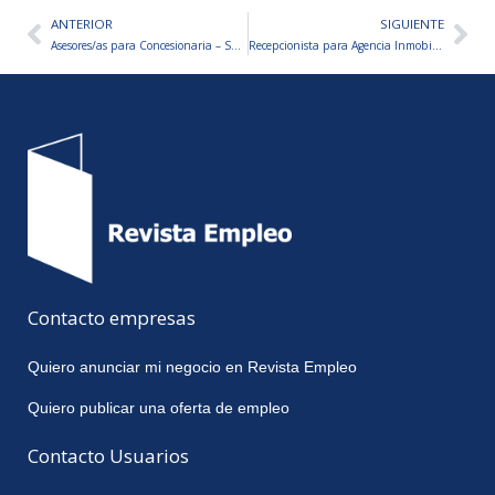
ANTERIOR
SIGUIENTE
Ant
Sig
Asesores/as para Concesionaria – San Luis
Recepcionista para Agencia Inmobiliaria
Contacto empresas
Quiero anunciar mi negocio en Revista Empleo
Quiero publicar una oferta de empleo
Contacto Usuarios