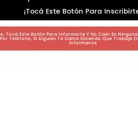
¡Tocá Este Botón Para Inscribirt
as, Tocá Este Botón Para Informarte Y No Caer En Ningun
or Teléfono, Si Alguien Te Llama Diciendo Que Trabaja E
Informanos