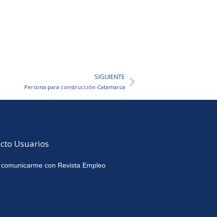
SIGUIENTE
Siguiente
Persona para construcción-Catamarca
cto Usuarios
 comunicarme con Revista Empleo