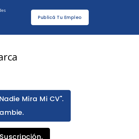
edes
Publicá Tu Empleo
arca
Nadie Mira Mi CV".
Cambie.
Suscripción.