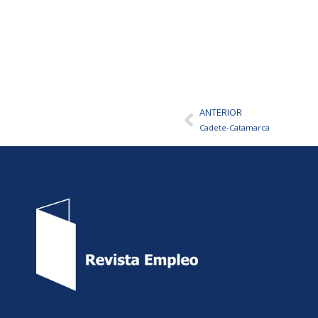
ANTERIOR
Ant
Cadete-Catamarca