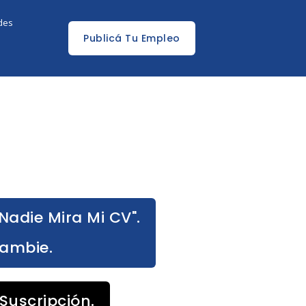
edes
Publicá Tu Empleo
Nadie Mira Mi CV".
Cambie.
Suscripción.