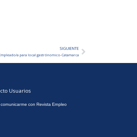
SIGUIENTE
Siguiente
Empleado/a para local gastrónomico-Catamarca
cto Usuarios
 comunicarme con Revista Empleo