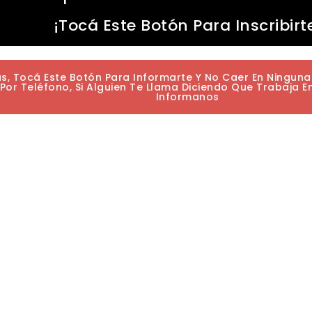
¡Tocá Este Botón Para Inscribirt
as, Tocá Este Botón Para Informarte Y No Caer En Ningun
or Teléfono, Si Alguien Te Llama Diciendo Que Trabaja E
Informanos