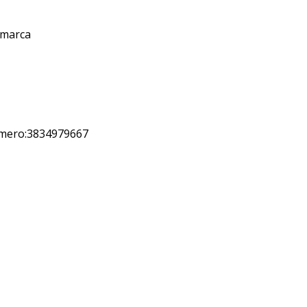
amarca
úmero:3834979667