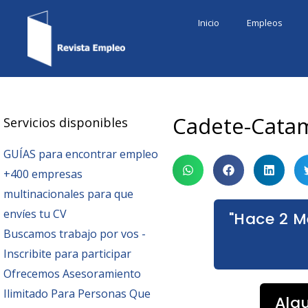
Ir
Inicio
Empleos
al
contenido
Cadete-Cata
Servicios disponibles
GUÍAS para encontrar empleo
+400 empresas
multinacionales para que
envíes tu CV
"Hace 2 M
Buscamos trabajo por vos -
Inscribite para participar
Ofrecemos Asesoramiento
Ilimitado Para Personas Que
Alg