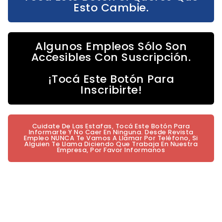
Esto Cambie.
Algunos Empleos Sólo Son
Accesibles Con Suscripción.
¡Tocá Este Botón Para
Inscribirte!
Cuidate De Las Estafas, Tocá Este Botón Para
Informarte Y No Caer En Ninguna. Desde Revista
Empleo NUNCA Te Vamos A Llamar Por Teléfono, Si
Alguien Te Llama Diciendo Que Trabaja En Nuestra
Empresa, Por Favor Informanos