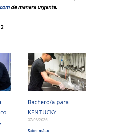
.com
de manera urgente.
 2
a
Bachero/a para
ico
KENTUCKY
07/08/2026
A
Saber más »