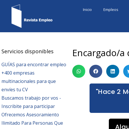
Ir
Inicio
Empleos
al
contenido
Encargado/a 
Servicios disponibles
GUÍAS para encontrar empleo
+400 empresas
multinacionales para que
envíes tu CV
"Hace 2 M
Buscamos trabajo por vos -
Inscribite para participar
Ofrecemos Asesoramiento
Ilimitado Para Personas Que
Alg