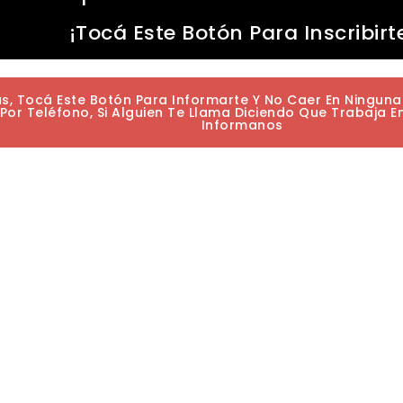
¡Tocá Este Botón Para Inscribirt
as, Tocá Este Botón Para Informarte Y No Caer En Ningun
or Teléfono, Si Alguien Te Llama Diciendo Que Trabaja E
Informanos