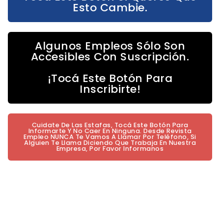
Esto Cambie.
Algunos Empleos Sólo Son
Accesibles Con Suscripción.
¡Tocá Este Botón Para
Inscribirte!
Cuidate De Las Estafas, Tocá Este Botón Para
Informarte Y No Caer En Ninguna. Desde Revista
Empleo NUNCA Te Vamos A Llamar Por Teléfono, Si
Alguien Te Llama Diciendo Que Trabaja En Nuestra
Empresa, Por Favor Informanos