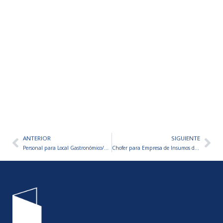
ANTERIOR
SIGUIENTE
Ant
Sig
Personal para Local Gastronómico/Boliche – VARIOS PUESTOS A CUBRIR
Chofer para Empresa de Insumos de Higiene – CÓRDOBA CAPITAL