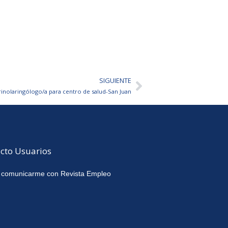
SIGUIENTE
Siguiente
inolaringólogo/a para centro de salud-San Juan
cto Usuarios
 comunicarme con Revista Empleo