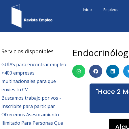
Ir
Inicio
Empleos
al
contenido
Endocrinólog
Servicios disponibles
GUÍAS para encontrar empleo
+400 empresas
multinacionales para que
envíes tu CV
"Hace 2 M
Buscamos trabajo por vos -
Inscribite para participar
Ofrecemos Asesoramiento
Ilimitado Para Personas Que
Alg