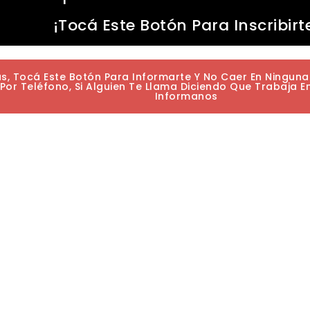
¡Tocá Este Botón Para Inscribirt
as, Tocá Este Botón Para Informarte Y No Caer En Ningun
or Teléfono, Si Alguien Te Llama Diciendo Que Trabaja E
Informanos