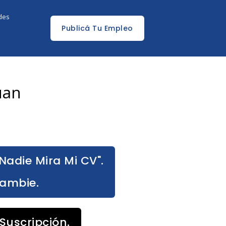
edes
Publicá Tu Empleo
uan
Nadie Mira Mi CV".
Cambie.
Suscripción.