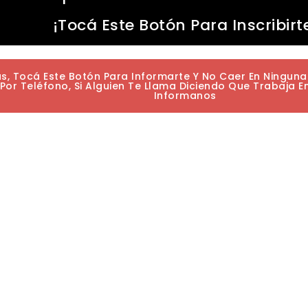
¡Tocá Este Botón Para Inscribirt
as, Tocá Este Botón Para Informarte Y No Caer En Ningun
or Teléfono, Si Alguien Te Llama Diciendo Que Trabaja E
Informanos