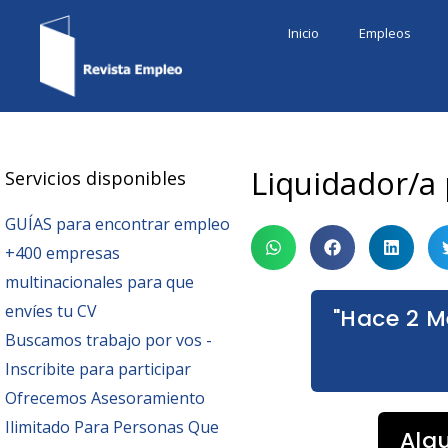
Ir
Inicio
Empleos
al
contenido
Liquidador/a
Servicios disponibles
GUÍAS para encontrar empleo
+400 empresas
multinacionales para que
envíes tu CV
"Hace 2 M
Buscamos trabajo por vos -
Inscribite para participar
Ofrecemos Asesoramiento
Ilimitado Para Personas Que
Alg