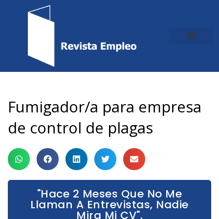
Ir
al
contenido
Fumigador/a para empresa
de control de plagas
"Hace 2 Meses Que No Me
Llaman A Entrevistas, Nadie
Mira Mi CV".