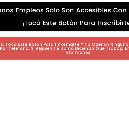
unos Empleos Sólo Son Accesibles Con 
¡Tocá Este Botón Para Inscribirt
as, Tocá Este Botón Para Informarte Y No Caer En Ningun
or Teléfono, Si Alguien Te Llama Diciendo Que Trabaja E
Informanos