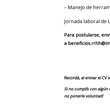
– Manejo de herram
Jornada laboral de 
Para postularse, env
a beneficios.rrhh@im
Recordá, al enviar el CV 
Si no cumplís con algún 
no ponerle voluntad!