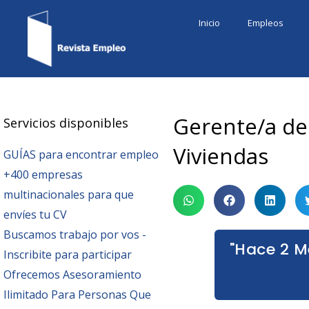
Ir
Inicio
Empleos
al
contenido
Gerente/a de
Servicios disponibles
Viviendas
GUÍAS para encontrar empleo
+400 empresas
multinacionales para que
envíes tu CV
Buscamos trabajo por vos -
"Hace 2 M
Inscribite para participar
Ofrecemos Asesoramiento
Ilimitado Para Personas Que