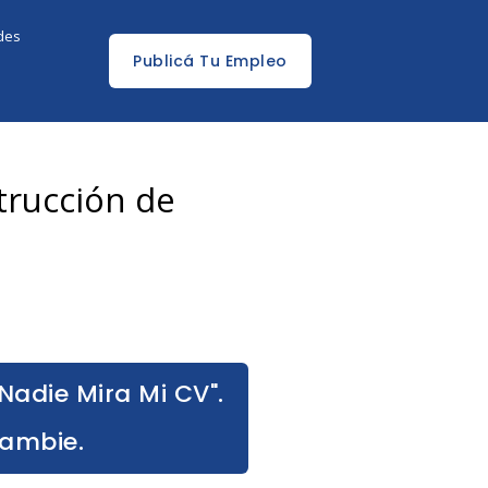
edes
Publicá Tu Empleo
trucción de
Nadie Mira Mi CV".
Cambie.