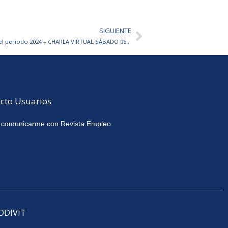
SIGUIENTE
Siguiente
Guía para encontrar Trabajo en el periodo 2024 – CHARLA VIRTUAL SÁBADO 06/01 A LAS 16 HS
cto Usuarios
 comunicarme con Revista Empleo
CODIVIT