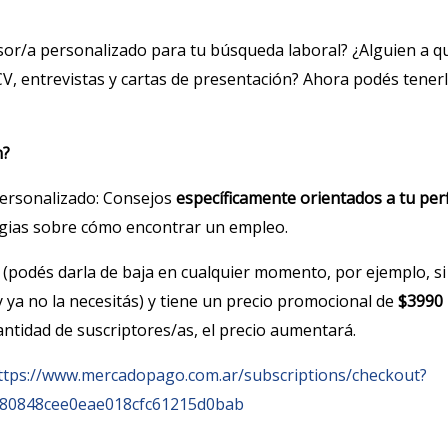
sor/a personalizado para tu búsqueda laboral? ¿Alguien a q
V, entrevistas y cartas de presentación? Ahora podés tenerlo
n?
personalizado: Consejos
específicamente orientados a tu perf
egias sobre cómo encontrar un empleo.
 (podés darla de baja en cualquier momento, por ejemplo, s
 ya no la necesitás) y tiene un precio promocional de
$3990
antidad de suscriptores/as, el precio aumentará.
ttps://www.mercadopago.com.ar/subscriptions/checkout?
380848cee0eae018cfc61215d0bab