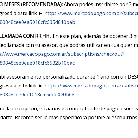
3 MESES (RECOMENDADA):
Ahora podés inscribirte por 3 m
ngresá a este link ►
https://www.mercadopago.com.ar/subscr
380848cee0ea5018cfc6354810bab
LLAMADA CON RR.HH.:
En este plan, además de obtener 3 
eollamada con tu asesor, que podrás utilizar en cualquier m
s://www.mercadopago.com.ar/subscriptions/checkout?
380848cee0eae018cfc6532b10bac
cibí asesoramiento personalizado durante 1 año con un
DES
ngresá a este link ►
https://www.mercadopago.com.ar/subscr
380848cee0ec1018cfc6ddb070b68
 de la inscripción, envianos el comprobante de pago a socio
arte. Recordá ser lo más específico/a posible al escribirnos