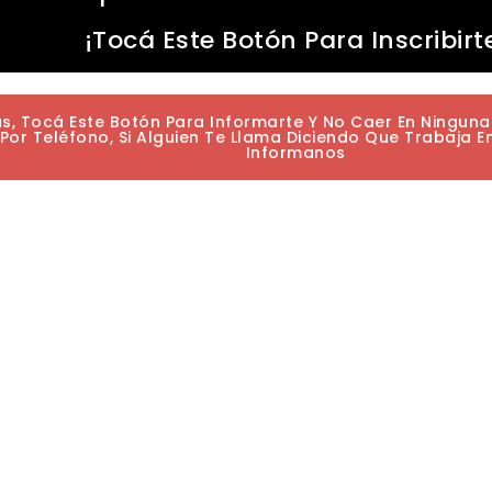
¡Tocá Este Botón Para Inscribirt
as, Tocá Este Botón Para Informarte Y No Caer En Ningun
or Teléfono, Si Alguien Te Llama Diciendo Que Trabaja E
Informanos