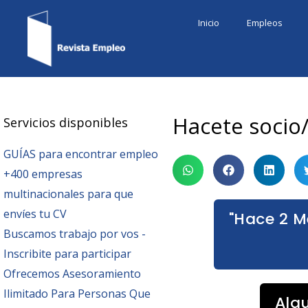
Ir
Inicio
Empleos
al
contenido
Hacete socio
Servicios disponibles
GUÍAS para encontrar empleo
+400 empresas
multinacionales para que
envíes tu CV
"Hace 2 M
Buscamos trabajo por vos -
Inscribite para participar
Ofrecemos Asesoramiento
Ilimitado Para Personas Que
Alg