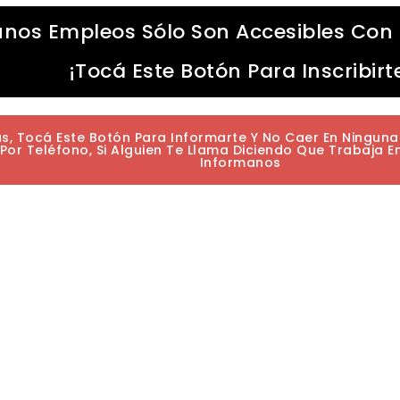
unos Empleos Sólo Son Accesibles Con 
¡Tocá Este Botón Para Inscribirt
as, Tocá Este Botón Para Informarte Y No Caer En Ningun
or Teléfono, Si Alguien Te Llama Diciendo Que Trabaja E
Informanos