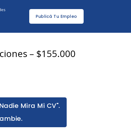
edes
Publicá Tu Empleo
ciones – $155.000
Nadie Mira Mi CV".
Cambie.