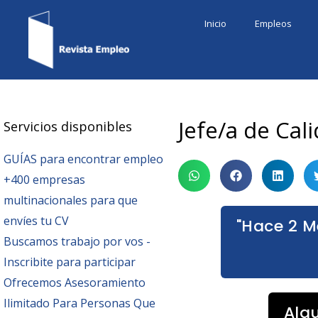
Ir
Inicio
Empleos
al
contenido
Jefe/a de Cal
Servicios disponibles
GUÍAS para encontrar empleo
+400 empresas
multinacionales para que
envíes tu CV
"Hace 2 M
Buscamos trabajo por vos -
Inscribite para participar
Ofrecemos Asesoramiento
Ilimitado Para Personas Que
Alg