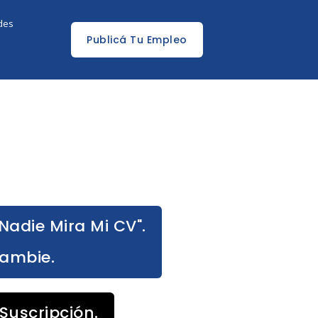
edes
Publicá Tu Empleo
Nadie Mira Mi CV".
Cambie.
Suscripción.