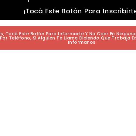
¡Tocá Este Botón Para Inscribirt
as, Tocá Este Botón Para Informarte Y No Caer En Ningun
or Teléfono, Si Alguien Te Llama Diciendo Que Trabaja E
Informanos