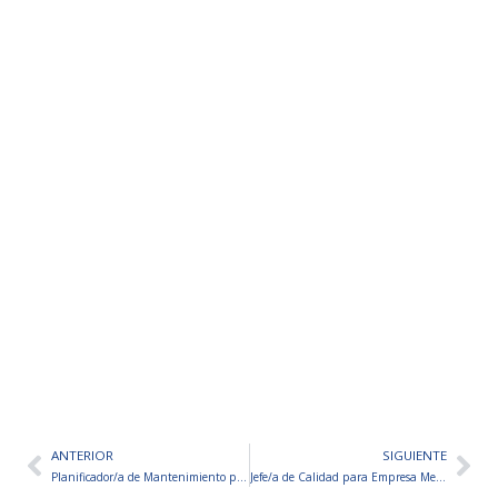
ANTERIOR
SIGUIENTE
Ant
Sig
Planificador/a de Mantenimiento para Grupo Gastronómico
Jefe/a de Calidad para Empresa Metalúrgica