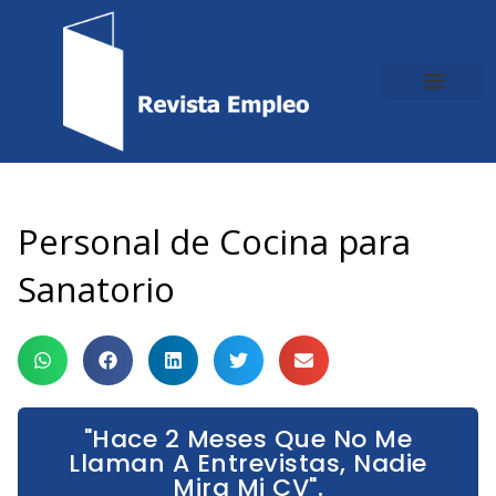
Ir
al
contenido
Personal de Cocina para
Sanatorio
"Hace 2 Meses Que No Me
Llaman A Entrevistas, Nadie
Mira Mi CV".