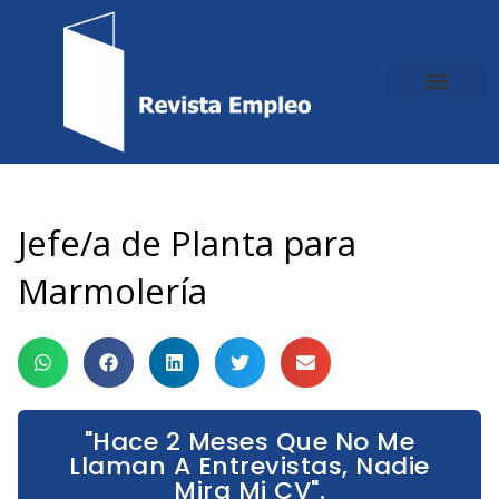
Ir
al
contenido
Jefe/a de Planta para
Marmolería
"Hace 2 Meses Que No Me
Llaman A Entrevistas, Nadie
Mira Mi CV".