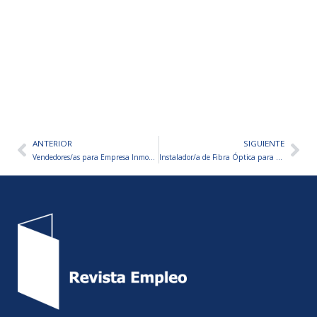
ANTERIOR
SIGUIENTE
Ant
Sig
Vendedores/as para Empresa Inmobiliaria
Instalador/a de Fibra Óptica para Empresa de Telecomunicaciones