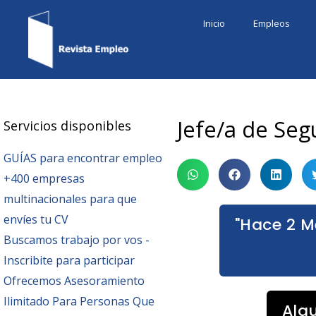
Ir
Inicio
Empleos
al
contenido
Jefe/a de Se
Servicios disponibles
GUÍAS para encontrar empleo
+400 empresas
multinacionales para que
envíes tu CV
"Hace 2 M
Buscamos trabajo por vos -
Inscribite para participar
Ofrecemos Asesoramiento
Ilimitado Para Personas Que
Alg