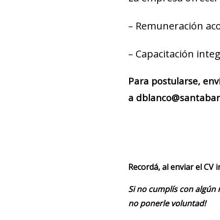
– Remuneración aco
– Capacitación integ
Para postularse, env
a dblanco@santabarb
Recordá, al enviar el CV 
Si no cumplís con algún 
no ponerle voluntad!