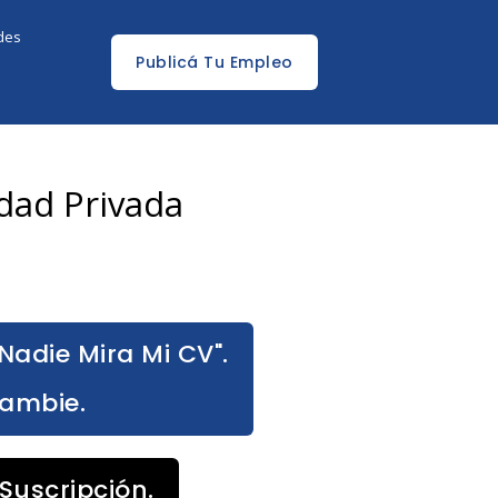
edes
Publicá Tu Empleo
dad Privada
Nadie Mira Mi CV".
Cambie.
Suscripción.