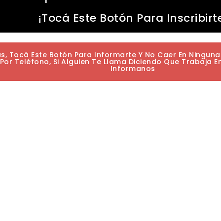
¡Tocá Este Botón Para Inscribirt
as, Tocá Este Botón Para Informarte Y No Caer En Ningun
or Teléfono, Si Alguien Te Llama Diciendo Que Trabaja E
Informanos