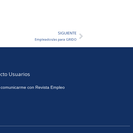
SIGUIENTE
Siguiente
Empleados/as para GRIDO
cto Usuarios
 comunicarme con Revista Empleo