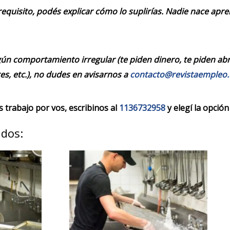
requisito, podés explicar cómo lo suplirías. Nadie nace apr
ún comportamiento irregular (te piden dinero, te piden abrir
es, etc.), no dudes en avisarnos a
contacto@revistaempleo
trabajo por vos, escribinos al
1136732958
y elegí la opción
ados: