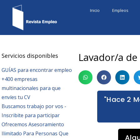
Ir
Inicio
Empleos
al
contenido
Lavador/a de
Servicios disponibles
GUÍAS para encontrar empleo
+400 empresas
multinacionales para que
envíes tu CV
"Hace 2 M
Buscamos trabajo por vos -
Inscribite para participar
Ofrecemos Asesoramiento
Ilimitado Para Personas Que
Alg