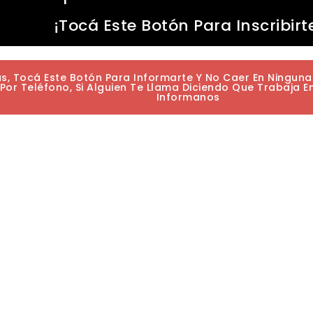
¡Tocá Este Botón Para Inscribirt
as, Tocá Este Botón Para Informarte Y No Caer En Ningun
or Teléfono, Si Alguien Te Llama Diciendo Que Trabaja E
Informanos