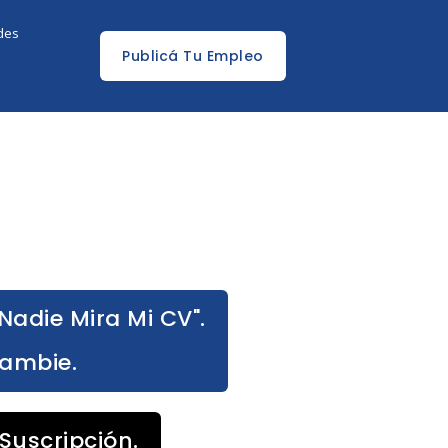
edes
Publicá Tu Empleo
Nadie Mira Mi CV".
Cambie.
Suscripción.