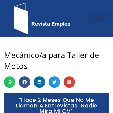
Ir
al
contenido
Mecánico/a para Taller de
Motos
"Hace 2 Meses Que No Me
Llaman A Entrevistas, Nadie
Mira Mi CV".