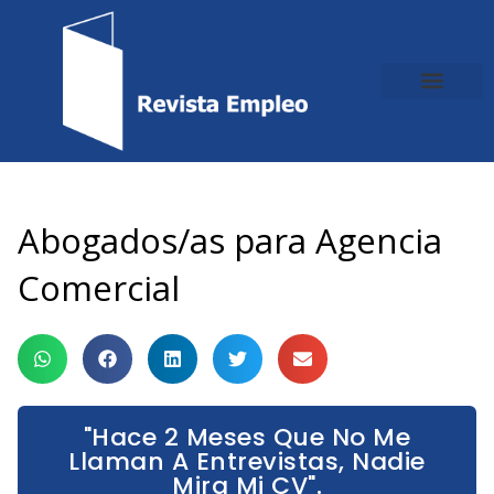
Ir
al
contenido
Abogados/as para Agencia
Comercial
"Hace 2 Meses Que No Me
Llaman A Entrevistas, Nadie
Mira Mi CV".