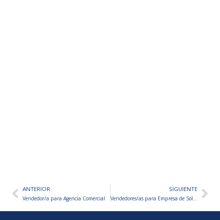
ANTERIOR
SIGUIENTE
Ant
Sig
Vendedor/a para Agencia Comercial
Vendedores/as para Empresa de Soluciones Comerciales – VARIOS PUESTOS A CUBRIR