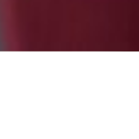
eo
 empezar
Partne
e sólo
evia.