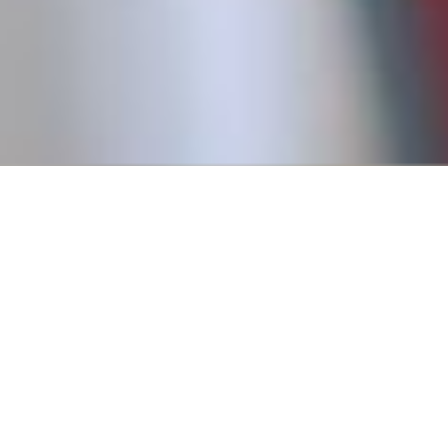
Conseguí tu primer empl
Creemos que todos tienen derecho a trabajar, y para eso es
fundamental pasar por un primer empleo que nos permita
a tener experiencia.
Por eso, en 2016, fundamos Revista Empleo con la misión d
publicar ofertas de trabajo que no requieren experiencia pr