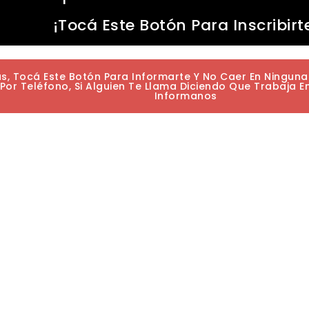
¡Tocá Este Botón Para Inscribirt
as, Tocá Este Botón Para Informarte Y No Caer En Ningun
or Teléfono, Si Alguien Te Llama Diciendo Que Trabaja E
Informanos