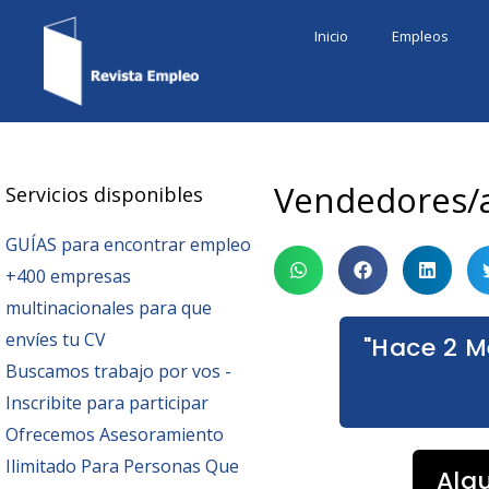
Ir
Inicio
Empleos
al
contenido
Vendedores/
Servicios disponibles
GUÍAS para encontrar empleo
+400 empresas
multinacionales para que
envíes tu CV
"Hace 2 M
Buscamos trabajo por vos -
Inscribite para participar
Ofrecemos Asesoramiento
Ilimitado Para Personas Que
Alg