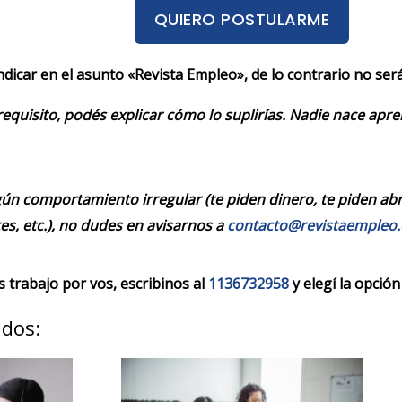
QUIERO POSTULARME
indicar en el asunto «Revista Empleo», de lo contrario no se
requisito, podés explicar cómo lo suplirías. Nadie nace apr
ún comportamiento irregular (te piden dinero, te piden abrir
es, etc.), no dudes en avisarnos a
contacto@revistaempleo
trabajo por vos, escribinos al
1136732958
y elegí la opción
ados: