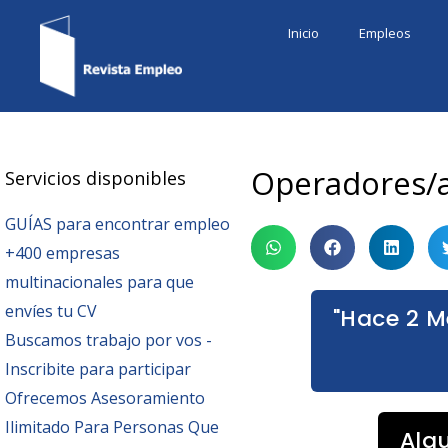
Ir
Inicio
Empleos
al
contenido
Operadores/a
Servicios disponibles
GUÍAS para encontrar empleo
+400 empresas
multinacionales para que
envíes tu CV
"Hace 2 M
Buscamos trabajo por vos -
Inscribite para participar
Ofrecemos Asesoramiento
Ilimitado Para Personas Que
Alg