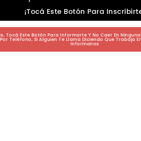
¡Tocá Este Botón Para Inscribirt
as, Tocá Este Botón Para Informarte Y No Caer En Ningun
or Teléfono, Si Alguien Te Llama Diciendo Que Trabaja E
Informanos