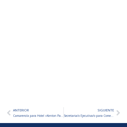
ANTERIOR
SIGUIENTE
Ant
Sig
Camarero/a para Hotel «Kenton Palace»
Secretaria/o Ejecutiva/o para Comercio Mayorista