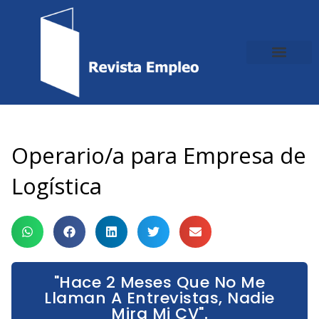
Ir
al
contenido
Operario/a para Empresa de
Logística
"Hace 2 Meses Que No Me
Llaman A Entrevistas, Nadie
Mira Mi CV".