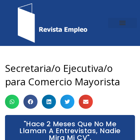
Ir
al
contenido
Secretaria/o Ejecutiva/o
para Comercio Mayorista
"Hace 2 Meses Que No Me
Llaman A Entrevistas, Nadie
Mira Mi CV".