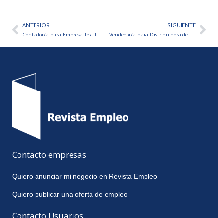
ANTERIOR
SIGUIENTE
Ant
Sig
Contador/a para Empresa Textil
Vendedor/a para Distribuidora de Alimentos
Contacto empresas
Quiero anunciar mi negocio en Revista Empleo
Quiero publicar una oferta de empleo
Contacto Usuarios