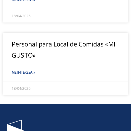
18/04/2026
Personal para Local de Comidas «MI
GUSTO»
ME INTERESA »
18/04/2026