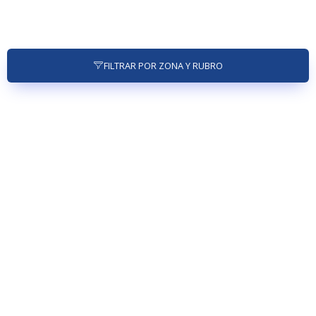
FILTRAR POR ZONA Y RUBRO