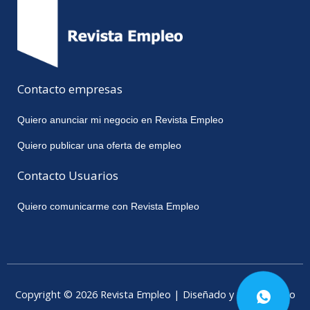
Contacto empresas
Quiero anunciar mi negocio en Revista Empleo
Quiero publicar una oferta de empleo
Contacto Usuarios
Quiero comunicarme con Revista Empleo
Copyright © 2026 Revista Empleo | Diseñado y desarrollado