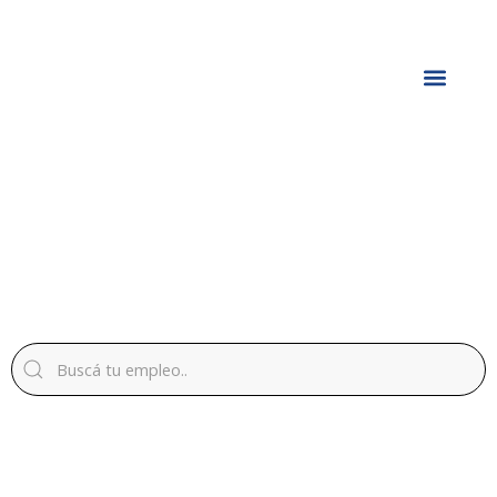
Ir
al
contenido
Todos los trabajos