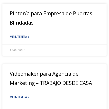
Pintor/a para Empresa de Puertas
Blindadas
ME INTERESA »
18/04/2026
Videomaker para Agencia de
Marketing – TRABAJO DESDE CASA
ME INTERESA »