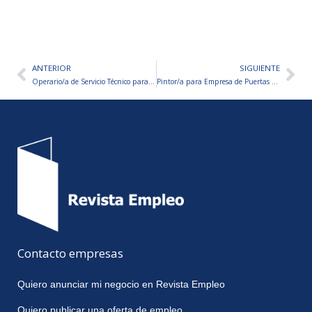
ANTERIOR
SIGUIENTE
Ant
Sig
Operario/a de Servicio Técnico para Fábrica de Termotanques
Pintor/a para Empresa de Puertas Blindadas
Contacto empresas
Quiero anunciar mi negocio en Revista Empleo
Quiero publicar una oferta de empleo