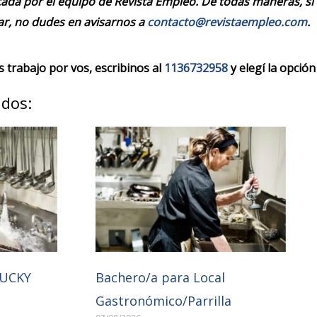
cada por el equipo de Revista Empleo. De todas maneras, si
r, no dudes en avisarnos a
contacto@revistaempleo.com
.
trabajo por vos, escribinos al
1136732958
y elegí la opción
ados:
TUCKY
Bachero/a para Local
Gastronómico/Parrilla