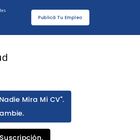
edes
Publicá Tu Empleo
ud
Nadie Mira Mi CV".
Cambie.
Suscripción.