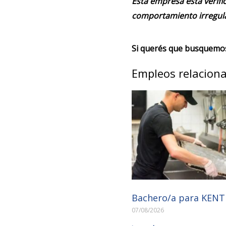
Esta empresa está verifi
comportamiento irregula
Si querés que busquemos 
Empleos relacion
Bachero/a para KEN
07/08/2026