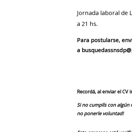
Jornada laboral de 
a 21 hs.
Para postularse, env
a busquedassnsdp@gm
Recordá, al enviar el CV 
Si no cumplís con algún 
no ponerle voluntad!