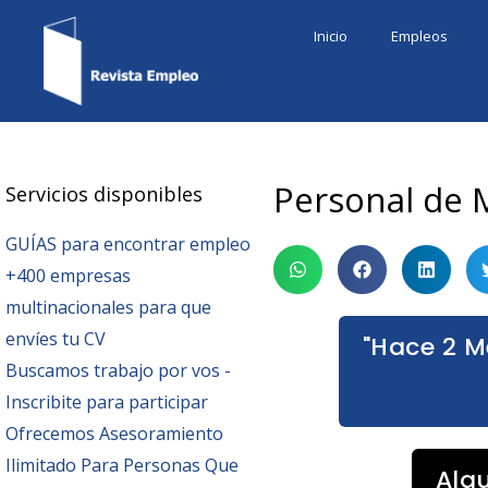
Ir
Inicio
Empleos
al
contenido
Personal de 
Servicios disponibles
GUÍAS para encontrar empleo
+400 empresas
multinacionales para que
envíes tu CV
"Hace 2 M
Buscamos trabajo por vos -
Inscribite para participar
Ofrecemos Asesoramiento
Ilimitado Para Personas Que
Alg