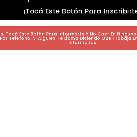
¡Tocá Este Botón Para Inscribirt
as, Tocá Este Botón Para Informarte Y No Caer En Ningun
or Teléfono, Si Alguien Te Llama Diciendo Que Trabaja E
Informanos