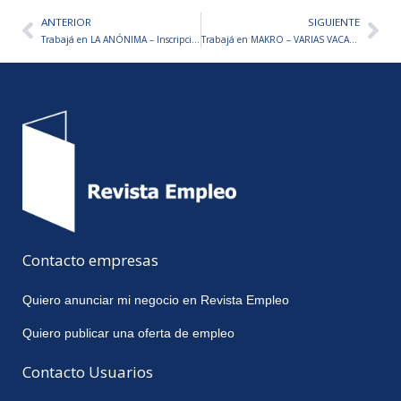
ANTERIOR
SIGUIENTE
Ant
Sig
Trabajá en LA ANÓNIMA – Inscripciones Abiertas
Trabajá en MAKRO – VARIAS VACANTES DISPONIBLES
Contacto empresas
Quiero anunciar mi negocio en Revista Empleo
Quiero publicar una oferta de empleo
Contacto Usuarios