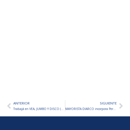
ANTERIOR
SIGUIENTE
Ant
Sig
Trabajá en VEA, JUMBO Y DISCO (CENCOSUD) – Inscripciones Abiertas
MAYORISTA DIARCO incorpora Personal – Inscripciones Abiertas